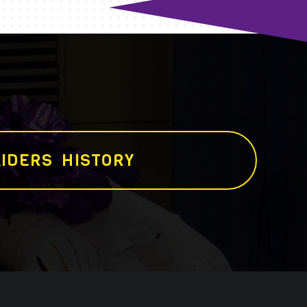
I
D
E
R
S
H
I
S
T
O
R
Y