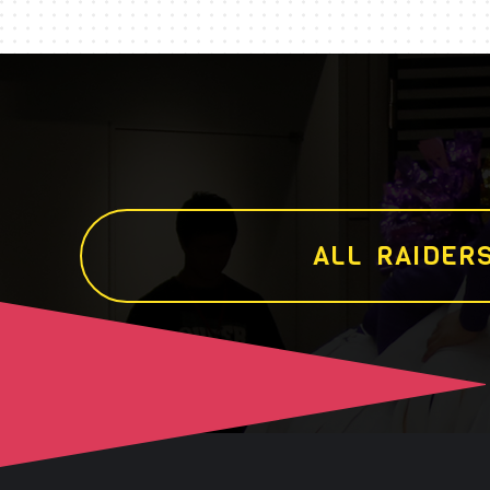
A
L
L
R
A
I
D
E
R