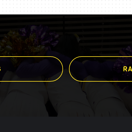
S
R
A