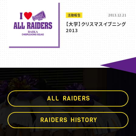
活動報告
2013.12.21
【大学】クリスマスイブニング
2013
A
L
L
R
A
I
D
E
R
S
R
A
I
D
E
R
S
H
I
S
T
O
R
Y