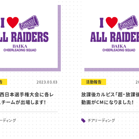
告
2023.03.03
活動報告
2
回 西日本選手権大会に各レ
放課後カルピス「超・放課
スチームが出場します！
動画がCMになりました！
ーディング
チアリーディング