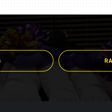
S
R
A