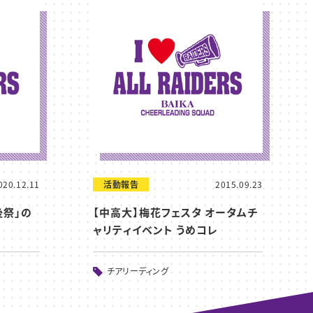
020.12.11
活動報告
2015.09.23
後祭」の
【中高大】梅花フェスタ オータムチ
ャリティイベント うめコレ
チアリーディング