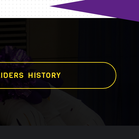
I
D
E
R
S
H
I
S
T
O
R
Y