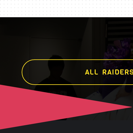
A
L
L
R
A
I
D
E
R