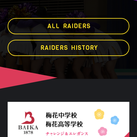
A
L
L
R
A
I
D
E
R
S
R
A
I
D
E
R
S
H
I
S
T
O
R
Y