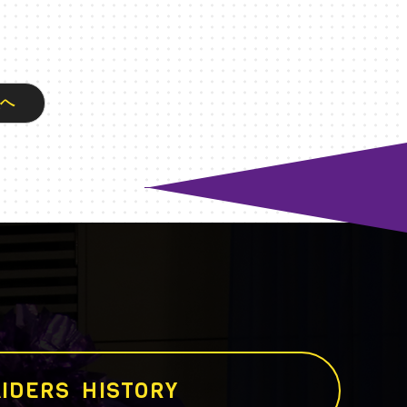
次へ
I
D
E
R
S
H
I
S
T
O
R
Y