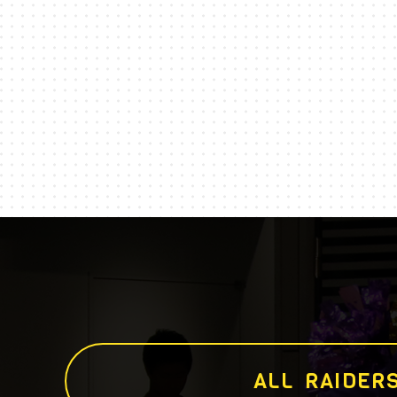
A
L
L
R
A
I
D
E
R