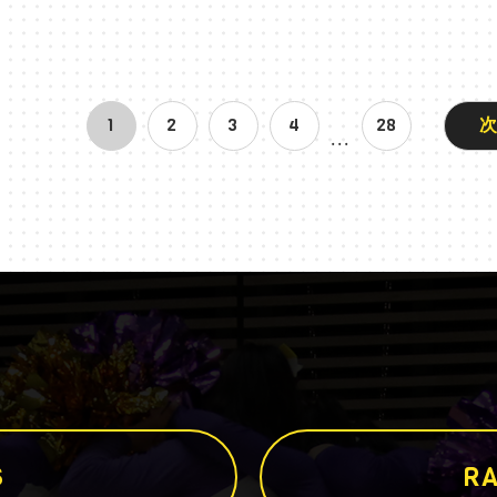
1
2
3
4
28
...
S
R
A