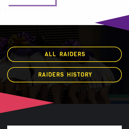
A
L
L
R
A
I
D
E
R
S
R
A
I
D
E
R
S
H
I
S
T
O
R
Y